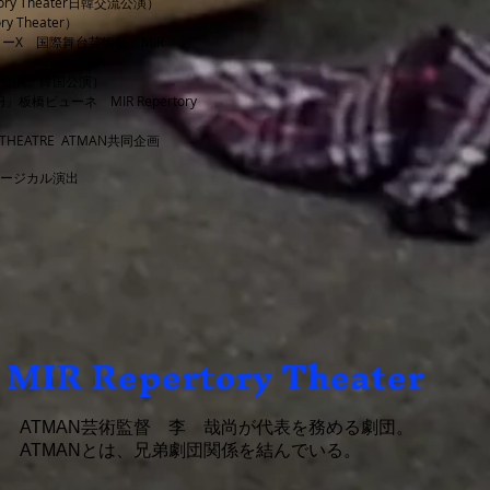
ory Theater日韓交流公演）
 Theater）
ーΧ 国際舞台芸術祭 MIR
訳公演、韓国公演）
ビューネ MIR Repertory
EATRE ATMAN共同企画
ージカル演出
MIR Repertory Theater
ATMAN芸術監督 李 哉尚が代表を務める劇団。
ATMANとは、兄弟劇団関係を結んでいる。