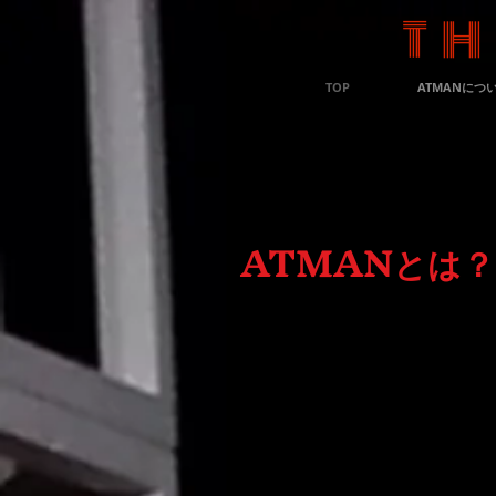
TH
TOP
ATMANにつ
ATMANとは？
ATMAN<アトマン>とは、サンス
’’わたし（我）’’という意味です。
私達は演劇を通じて、
人類全てが、
真の自分の姿を悟っていくことを願
劇団の名前を
ATMAN＜アトマン＞