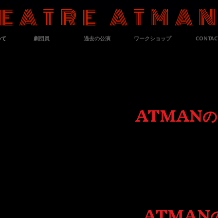
EATRE ATMA
いて
劇団員
過去の公演
ワークショップ
CONTAC
ATMAN
クリット語で
芸術としての演劇 生き
の進歩
い、
と定めました。
ATMANの