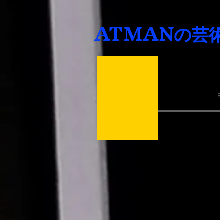
ATMANの芸
イ ジェサン
李 哉尚
演出家/劇作家 19
仁川出身