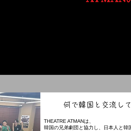
Blog
http://ameblo.jp/theat
Instagram
https://www.instagra
igsh=anF0bDhmYXhhZ
​何で韓国と交流し
THEATRE ATMANは、
韓国の兄弟劇団と協力し、日本人と韓