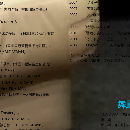
2004 「ノミ列伝」、「太陽を探す
祝祭」
2007 「万化凋落」、「あなた、ど
共同作品、韓国側協力演出)
2008 「光の隙間から」「水の記憶
東京ノーヴィレパートリーシ
「宝石と女人」
2009 「時間のあちら側」
2010 「賢者を訪ねて」、「光の隙間か
 「水の記憶」（日本翻訳公演：東京
2011 「ミッドナイト屋台」、ハン
2012 「taxi,taxi!」、「風の秘密
ニャ」(東京国際芸術祭招待公演、シ
MJT ATMAN）
ほか「我が時代の寓話」、「チマ200
等、10余編2の構成、脚色戯曲公演
「浮草」(韓国俳優協会連合公演)
 ATMAN）
：THEATRE ATMAN）
EATRE ATMAN）
ATRE ATMAN）
第11回シアターΧ国際舞台美術
舞
Theater）」
「私の父の話」(02
ATRE ATMAN）
「黒い鳥」
演：THEATRE ATMAN）
「赤い鳥、冬の川を