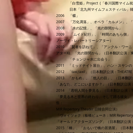
「白雪姫」Project (「春川国際マイム
日本「北九州マイムフェスティバル」韓日
2006 「蝶」
2007 「万化凋落」、オペラ「カルメン」、
2008 「水の記憶」、「光の隙間から」
2009 「ムイド紀行」、「時間のあちら側」
ノーヴイ・レパートリーシアター）
2010 「賢者を訪ねて」、「アンクル・ワー
アターΧ)、「光の隙間から」（日本翻訳公演：東京
「チョンジャ水に出会う」
2011 「ミッドナイト屋台」、ハン・スサンの
2012 「taxi,taxi!」（日本翻訳公演：THEATRE
2013 「かもめ」、「他人の目」、（日本翻訳公演
「あなた、どこにいますか？」（日本翻訳公演：TH
2014 「透明人間を夢見る」（日本翻訳公演：THE
「夢見る木と世界の終わり、そして踊る彼女」（
祭：
MIR Repertory Theater 日韓合同公演）
「ヴォイツォク（板橋ビューネ：MIR Repertory 
「オールドアクターズソング」（日本翻訳公演：THE
2015 「橋」、「おもいで橋の居酒屋」（日本翻訳公