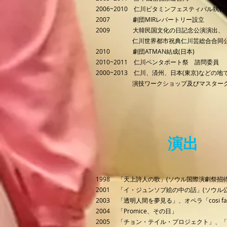
2006~2010 仁川ビタミンフェスティバル執
2007 劇団MIRレパートリー設立
2009 大韓民国文化の日記念公演演出、
仁川世界都市祝典仁川芸総合合同公演
2010 劇団ATMAN結成(日本)
2010~2011 仁川ペンタポート祭 諮問委員
2000~2013 仁川、済州、日本(東京)などの地
演技ワークショップ及びマスターク
演出
1998 「天上詩人の歌」(ソウル国際演劇祭招
2001 「イ・ジュンソプ絵の中の話」(ソウル
2003 「透明人間を夢見る」、オペラ「cosi fan 
2004 「Promice、その日」
2005 「チョン・テイル・プロジェクト」、「P