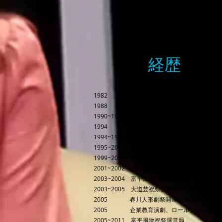
経歴
1982 劇団Dolce入団し演劇授業開始
1988 「捕まらない透明な微笑みに関して
1990~1993 仁川市立劇団で常任団員になり
1994 市立劇団を脱退、転業、戯曲作家及
1994~1995 アジアマイムクリエーションフ
1995~2001 （第1回～第6回）仁川国際マイム祝祭Ge
1999~2000 春川国際マイム祝祭技術監督
2001~2002 大邱国際大道芸祝祭技術監督
2003~2004 富平風物祝祭企画委員
2003~2005 大道芸祝祭技術監督（2005 
2005 春川人形劇祭開幕公演演出
2005 企業教育演劇、ロールプレイング
2005~2011 富平風物祝祭運営局