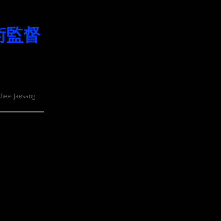
術監督
1982年から演劇活動を開始、
現在は劇団MIRレパートリー（韓国2007年
また日本では2010年に結成のTHEATRE A
Rhee Jaesang
韓国と日本を行き来しながら、
演劇を含めミュージカル、オペラ、ダンスな
64年生まれ
のプロデュースをてがけてきた。
劇作家としては、人間の生き方を考察する数
2006年から韓国と日本の両国で、
20回以上の演技ワークショップを行いながら
年間6∼8本の作品の上演を手がけるなど、日
​現在は世界劇作家フォーラム（ITI-IPF）韓国
アジア劇作家フェスティバル（ＡＰＦ）芸術