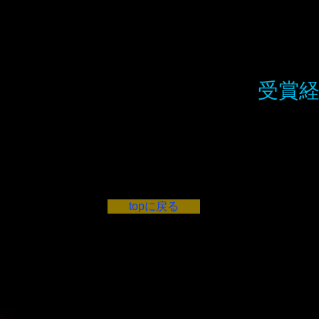
韓国劇作家協会会員、韓国演出家協会会員と
受賞
2000 仁川演劇祭演出賞
」発表で戯曲家としての活動開始
2005 第2回仁川文化
、俳優及び舞台監督として活動
2008 仁川演劇祭戯曲賞
び演出家としての活動開始
2010 韓国演劇協会今
ェスティバル参加
2010 ウヒョン芸術賞
topに戻る
neral Direcor
文化観光部今年の芸術賞）
などの企業講義開始