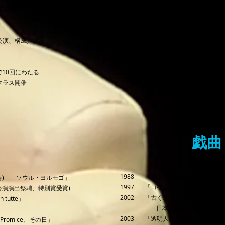
行委員長
、構成／演出
で10回にわたる
ラス開催
戯曲
1988 「捕まえられない透明な微笑
待) 「ソウル・ヨルモゴ」
1997 「コケビとまぬけな泥棒」(
公演演出祭聘、特別賞受賞)
2002 「古くからの約束」(ソウル
tutte」
日本児童青少年演劇協会招
2003 「透明人間を夢見る」(脚色)
romice、その日」