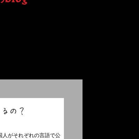
reatman/
m.com/theatreatman?
jMz
てるの？
国人がそれぞれの言語で公