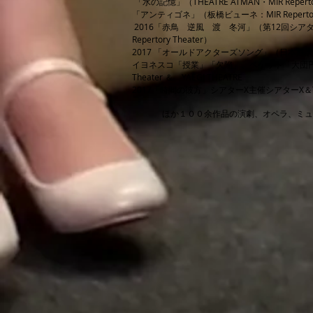
「水の記憶」（THEATRE ATMAN・MIR Repert
「アンティゴネ」（板橋ビューネ：MIR Repertory
2016「赤鳥 逆風 渡 冬河」（第12回シアタ
Repertory Theater）
​2017 「オールドアクターズソング」（日本翻
イヨネスコ「授業」「欠陥」、ベケット「大団円」板橋
Theater ＆ YAEGI THEATRE
2017「時間の彼方」シアターΧ主催シアターΧ＆TH
ほか１００余作品の演劇、オペラ、ミュ