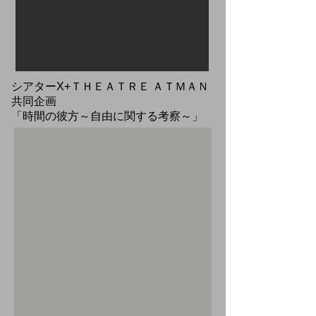
​シアターΧ+ＴＨＥＡＴＲＥ ＡＴＭＡＮ
共同企画
​「時間の彼方～自由に関する考察～」