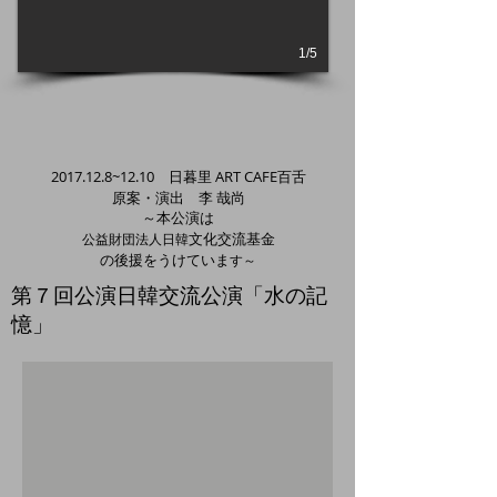
1/5
​2017.12.8~12.10 日暮里 ART CAFE百舌
​原案・演出 李 哉尚
～本公演は
文化交流基金
​公益財団法人日韓
の後援をうけていま
す～
第７回公演日韓交流公演「水の記
憶」