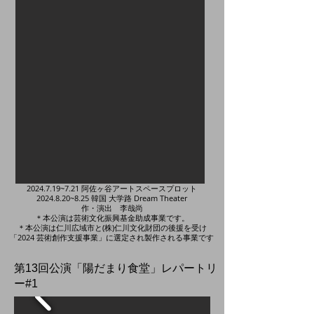
2024.7.19
~7.21 阿佐ヶ谷アートスペースプロット
2024.8.20
~8.25 韓国 大学路 Dream Theater
作・演出 李哉尚
​＊
本公演は芸術文化振興基金助成事業です。
​＊本公演は仁川広域市と(株)仁川文化財団の後援を受け
「2024 芸術創作支援事業」に選定され製作される事業です
​第13回公演「陽だまり食堂」レパートリ
ー#1