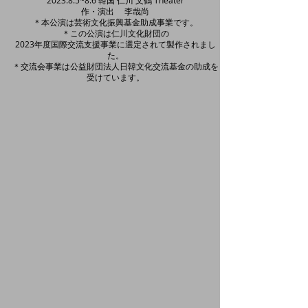
2023.8.5~8.6 韓国 仁川 文鶴 Theater
作・演出 李哉尚
＊本公演は芸術文化振興基金助成事業です。
​＊この公演は仁川文化財団の
2023年度国際交流支援事業に選定されて製作されまし
た。
​＊交流会事業は公益財団法
人日韓文化交流基金の助成を
受けています。