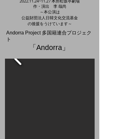
2022.11.24
~11.27 本所松坂亭劇場
​作・演
出 李 哉尚
～本公演は
​公益財団法人日韓文化交流基金
の後援をうけています～
Andorra Project 多国籍連合プロジェク
ト
「Andorra」
​