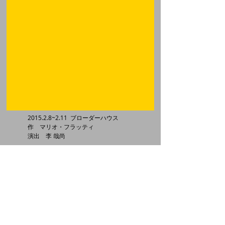
2015.2.8~2.11 ブローダーハウス
作 マリオ・フラッティ
演出 李 哉尚
第５回公演「オールドアクターズソング」